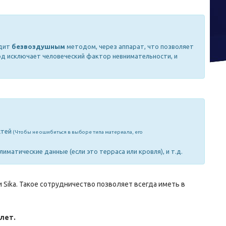
одит
безвоздушным
методом, через аппарат, что позволяет
д исключает человеческий фактор невнимательности, и
стей
(Чтобы
не ошибиться в выборе типа материала, его
иматические данные (если это терраса или кровля), и т.д.
 Sika. Такое сотрудничество позволяет всегда иметь в
 лет.