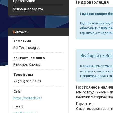
Презентации
Гидроизоляция
Условия возврата
Гидроизоляция бе
Гидроизоляция жидк
обеспечить
100% б
Контакты
гарантирует надёжн
Rei Technologies
Выбирайте Rei 
Рейимов Кирилл
В самом начале мы р
размеров, плотности, и т.д
Например, делается 
+7 (707) 056-03-03
Постоянное налич
Мы сотрудничаем напр
наличии материал под
https://reitech.kz/
Гарантия
Самая высокая гарант