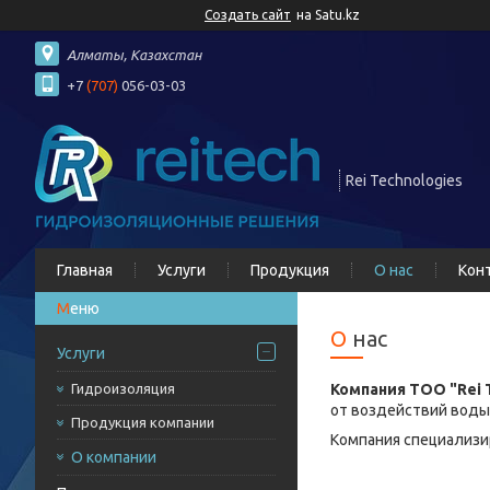
Создать сайт
на Satu.kz
Алматы, Казахстан
+7
(707)
056-03-03
Rei Technologies
Главная
Услуги
Продукция
О нас
Кон
О нас
Услуги
Гидроизоляция
Компания ТОО "Rei 
от воздействий воды 
Продукция компании
Компания специализи
О компании