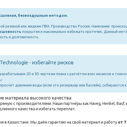
сшовная, безвоздушным методом.
ой резиной или жидким ПВХ. Производство Россия. Нанесение происх
есшовность
покрытия и максимально избежать протечек. Данный мето
ость и долговечность.
Technologie - избегайте рисков
азрабатываем 2D и 3D чертежи плана с расчётом всех нюансов и тонко
.)
просчёт давления воды (если это резервуар или бассейн), собираются кл
ие материала высокого качества
ямую с производителями. Наши партнёры как Haveg, Henkel, Basf, и
линного качества и избегать переплат.
ия в Казахстане. Мы даём гарантию на свой материал и работу
от 7