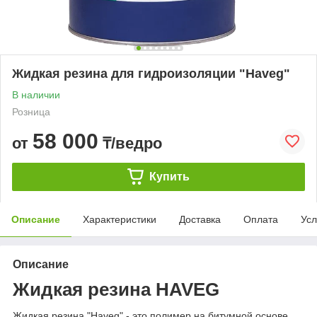
Жидкая резина для гидроизоляции "Haveg"
В наличии
Розница
58 000
от
₸/ведро
Купить
Описание
Характеристики
Доставка
Оплата
Усл
Описание
Жидкая резина HAVEG
Жидкая резина "Haveg" - это полимер на битумной основе.