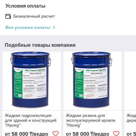
Условия оплаты
Безналичный расчет
Все условия оплаты
Подобные товары компании
Жидкая гидроизоляция
Жидкая резина для
Жидк
для зданий и конструкций
эксплуатируемой кровли
дере
"Haveg"
"Haveg"
58 000
58 000
от
₸/ведро
от
₸/ведро
от