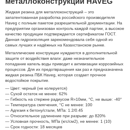
металлоконструкций HAVEG
Жидкая резина для металлоконструкций – это
запатентованная разработка российского производителя
Haveg с полным пакетом разрешительной документации. На
предприятии организован контроль каждой партии, а высокое
качество продукции подтверждается сертификатом ГОСТ.
Данная гидроизоляция зарекомендовала себя одной из
самых лучших и надёжных на Казахстанском рынке.
Металлические конструкции нуждаются в дополнительной
защите от воздействия влаги: даже незначительное
попадание капель воды приводит к активизации коррозийных
процессов. Для их предотвращения как раз и предназначена
жидкая резина ПБК Haveg, которая создает прочное
водостойкое покрытие.
— Цвет: черный (не колеруется)
— Сухой остаток не менее: 62%
— Гибкость на стержне радиусом R=10мм, °С, не выше: -40°
— Температура смягчения, °С не менее: 100
— Адгезия к бетону/стали, МПа: 1.2/0.45
— Относительное удлинение при разрыве: до 820%
— Условная прочность, МПа (кгс/см2), не менее: 1 (10)
— Срок годности: 18 месяцев