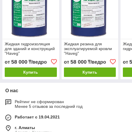
Жидкая гидроизоляция
Жидкая резина для
Жидк
для зданий и конструкций
эксплуатируемой кровли
гидр
"Haveg"
"Haveg"
58 000
58 000
от
₸/ведро
от
₸/ведро
от
Купить
Купить
О нас
Рейтинг не сформирован
Менее 5 отзывов за последний год
Работает с 19.04.2021
г. Алматы