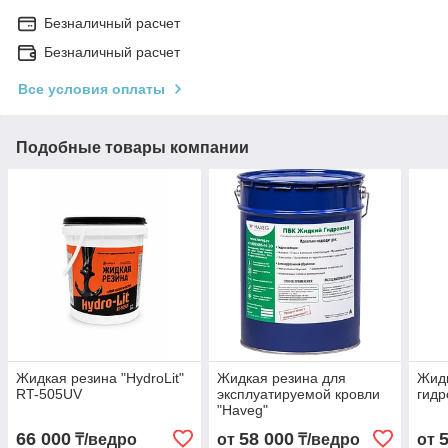
Безналичный расчет
Безналичный расчет
Все условия оплаты
Подобные товары компании
Жидкая резина "HydroLit"
Жидкая резина для
Жидк
RT-505UV
эксплуатируемой кровли
гидр
"Haveg"
66 000
58 000
₸/ведро
от
₸/ведро
от